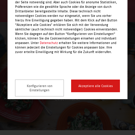
der Seite notwendig sind. Aber auch Cookies für anonyme Statistiken,
Präferenzen wie die gewählte Sprache oder die Anzeige von durch
Drittanbieter bereitgestellte Inhalte. Diese technisch nicht
notwendigen Cookies werden nur eingesetzt, wenn Sie uns vorher
hierzu Ihre Einwilligung gegeben haben. Mit dem Klick auf den Button
“Akzeptiere alle Cookies" erklären Sie sich mit der Verwendung
sämtlicher (auch technisch nicht notwendiger) Cookies einverstanden.
Wenn Sie dagegen auf den Button “Konfigurieren von Einstellungen“
klicken, können Sie die Cookieeinstellungen einsehen und individuell
anpassen. Unter
Datenschutz
erhalten Sie weitere Informationen und
können jederzeit die Einstellungen für Cookies anpassen bzw. Ihre
zuvor erteilte Einwilligung mit Wirkung für die Zukunft widerrufen.
Geniessen leicht gemacht.
Konfigurieren von
Akzeptiere alle Cookies
Einstellungen
Von süß bis herzhaft – bei uns kommen Sie auf den
Geschmack.