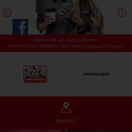
Bleiben Sie auf dem Laufenden:
facebook.com/Weißeritz-Park-Freital-530954207264098/
Anfahrt