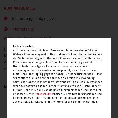
KONTAKTDETAILS
Telefon 0351 – 641 33 21
Internetseite
ANBIETERINFORMATIONEN
,
Lieber Besucher
Hausarztpraxis Dr. med. Anke Evers-Fachärztin für Innere
um Ihnen den bestmöglichen Service zu bieten, werden auf dieser
Website Cookies eingesetzt. Dazu zählen Cookies, die für den Betrieb
Medizin
der Seite notwendig sind. Aber auch Cookies für anonyme Statistiken,
An der Spinnerei 8
Präferenzen wie die gewählte Sprache oder die Anzeige von durch
Drittanbieter bereitgestellte Inhalte. Diese technisch nicht
01705 Freital
notwendigen Cookies werden nur eingesetzt, wenn Sie uns vorher
hierzu Ihre Einwilligung gegeben haben. Mit dem Klick auf den Button
“Akzeptiere alle Cookies" erklären Sie sich mit der Verwendung
sämtlicher (auch technisch nicht notwendiger) Cookies einverstanden.
Wenn Sie dagegen auf den Button “Konfigurieren von Einstellungen“
Leistungen
klicken, können Sie die Cookieeinstellungen einsehen und individuell
anpassen. Unter
Datenschutz
erhalten Sie weitere Informationen und
können jederzeit die Einstellungen für Cookies anpassen bzw. Ihre
Hausärztliche Betreuung, Hausbesuche
zuvor erteilte Einwilligung mit Wirkung für die Zukunft widerrufen.
Labor
Impfungen
Strukturierte Behandlungsprogramme (DMP) KHK,