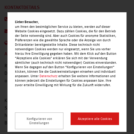
KONTAKTDETAILS
Telefon 0351/6417757
,
Lieber Besucher
um Ihnen den bestmöglichen Service zu bieten, werden auf dieser
E-Mail
Website Cookies eingesetzt. Dazu zählen Cookies, die für den Betrieb
der Seite notwendig sind. Aber auch Cookies für anonyme Statistiken,
Präferenzen wie die gewählte Sprache oder die Anzeige von durch
Internetseite
Drittanbieter bereitgestellte Inhalte. Diese technisch nicht
notwendigen Cookies werden nur eingesetzt, wenn Sie uns vorher
hierzu Ihre Einwilligung gegeben haben. Mit dem Klick auf den Button
ANBIETERINFORMATIONEN
“Akzeptiere alle Cookies" erklären Sie sich mit der Verwendung
sämtlicher (auch technisch nicht notwendiger) Cookies einverstanden.
Redaktions- und Verlagsgesellschaft Freital/Pirna GmbH
Wenn Sie dagegen auf den Button “Konfigurieren von Einstellungen“
klicken, können Sie die Cookieeinstellungen einsehen und individuell
Dresdner Str. 72
anpassen. Unter
Datenschutz
erhalten Sie weitere Informationen und
01705 Freital
können jederzeit die Einstellungen für Cookies anpassen bzw. Ihre
zuvor erteilte Einwilligung mit Wirkung für die Zukunft widerrufen.
Kommen Sie doch mal vorbei: In den SZ-Treffpunkten und
SZ-Servicepunkten erleben Sie Ihre Sächsische Zeitung
hautnah. Sie können Anzeigen aufgeben, Reisen buchen,
Konfigurieren von
Akzeptiere alle Cookies
Bücher oder Tickets kaufen und vieles mehr.
Einstellungen