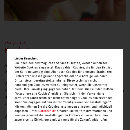
16.07.2024
Kindertag
,
Lieber Besucher
um Ihnen den bestmöglichen Service zu bieten, werden auf dieser
Am Samstag, den 20. Juli, dreht sich bei uns im Weißeritz
Website Cookies eingesetzt. Dazu zählen Cookies, die für den Betrieb
Park alles um die Kinder.
der Seite notwendig sind. Aber auch Cookies für anonyme Statistiken,
Präferenzen wie die gewählte Sprache oder die Anzeige von durch
Drittanbieter bereitgestellte Inhalte. Diese technisch nicht
Von 10 bis 18 Uhr wird es tolle Attraktionen wie
notwendigen Cookies werden nur eingesetzt, wenn Sie uns vorher
hierzu Ihre Einwilligung gegeben haben. Mit dem Klick auf den Button
Kinderschminken, eine Dschungel Hüpfburg, Glitzer- und Air-
“Akzeptiere alle Cookies" erklären Sie sich mit der Verwendung
Brushtattoos, Kinderbasteln und vieles mehr geben. Für
sämtlicher (auch technisch nicht notwendiger) Cookies einverstanden.
Wenn Sie dagegen auf den Button “Konfigurieren von Einstellungen“
Zuckerwatte und Slush Eis ist auch gesorgt.
klicken, können Sie die Cookieeinstellungen einsehen und individuell
anpassen. Unter
Datenschutz
erhalten Sie weitere Informationen und
können jederzeit die Einstellungen für Cookies anpassen bzw. Ihre
Wir freuen uns auf Ihren Besuch.
zuvor erteilte Einwilligung mit Wirkung für die Zukunft widerrufen.