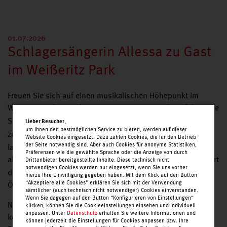
01.07.2026
Schlagersängerin Allessa zu Gast
im Weißeritz Park
Freuen Sie sich auf einen musikalischen Höhepunkt im
Weißeritz Park: Am
, ist die erfolgreiche
Dienstag, 25. August
Schlagersängerin
von
bei uns
,
Allessa
14:30 bis 15:30 Uhr
Lieber Besucher
um Ihnen den bestmöglichen Service zu bieten, werden auf dieser
zu Gast. Mit ihrem Hit
, der sechs Wochen
„20.000 Meilen“
Website Cookies eingesetzt. Dazu zählen Cookies, die für den Betrieb
der Seite notwendig sind. Aber auch Cookies für anonyme Statistiken,
lang die deutschen Airplay-Charts anführte, sowie dem
Präferenzen wie die gewählte Sprache oder die Anzeige von durch
aktuellen
begeistert
Drittanbieter bereitgestellte Inhalte. Diese technisch nicht
„20.000 Meilen (Once & Twice! Remix)“
notwendigen Cookies werden nur eingesetzt, wenn Sie uns vorher
die beliebte Künstlerin ihre Fans weit über die Grenzen
hierzu Ihre Einwilligung gegeben haben. Mit dem Klick auf den Button
“Akzeptiere alle Cookies" erklären Sie sich mit der Verwendung
Österreichs hinaus.
sämtlicher (auch technisch nicht notwendiger) Cookies einverstanden.
Wenn Sie dagegen auf den Button “Konfigurieren von Einstellungen“
Nutzen Sie die Gelegenheit, Allessa persönlich
klicken, können Sie die Cookieeinstellungen einsehen und individuell
anpassen. Unter
Datenschutz
erhalten Sie weitere Informationen und
kennenzulernen, sich ein Autogramm zu sichern und ein
können jederzeit die Einstellungen für Cookies anpassen bzw. Ihre