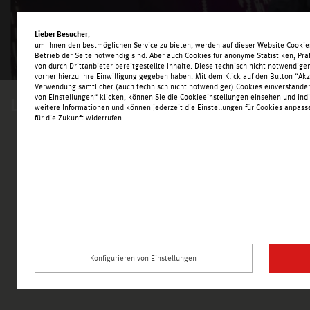
,
Lieber Besucher
1
2
3
4
5
6
7
8
9
10
11
12
um Ihnen den bestmöglichen Service zu bieten, werden auf dieser Website Cookies
Betrieb der Seite notwendig sind. Aber auch Cookies für anonyme Statistiken, Pr
18
19
20
21
22
von durch Drittanbieter bereitgestellte Inhalte. Diese technisch nicht notwendig
vorher hierzu Ihre Einwilligung gegeben haben. Mit dem Klick auf den Button “Akze
Verwendung sämtlicher (auch technisch nicht notwendiger) Cookies einverstande
von Einstellungen“ klicken, können Sie die Cookieeinstellungen einsehen und ind
Leicht zu finden, bequem zu erreichen.
weitere Informationen und können jederzeit die Einstellungen für Cookies anpasse
für die Zukunft widerrufen.
Weißeritz Park
An der Spinnerei 8
01705 Freital
Konfigurieren von Einstellungen