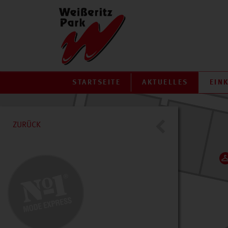
STARTSEITE
AKTUELLES
EIN
ZURÜCK
Jeans Fritz
Café „Galeria“