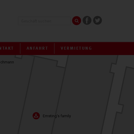
Rossmann
NTAKT
ANFAHRT
VERMIETUNG
ichmann
Ernsting's family