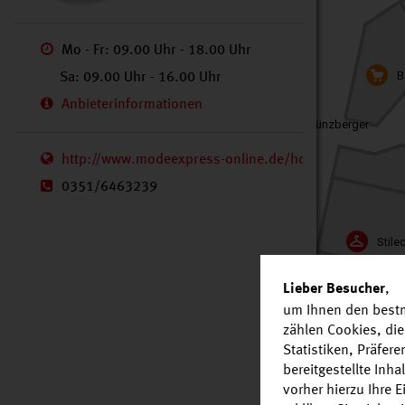
Mo - Fr: 09.00 Uhr - 18.00 Uhr
B
Sa: 09.00 Uhr - 16.00 Uhr
Anbieterinformationen
Fleischerei Münzberger
http://www.modeexpress-online.de/home.html
0351/6463239
Stile
,
Lieber Besucher
Die 
um Ihnen den bestm
AWG Mode Center
zählen Cookies, die
Statistiken, Präfer
bereitgestellte Inh
vorher hierzu Ihre 