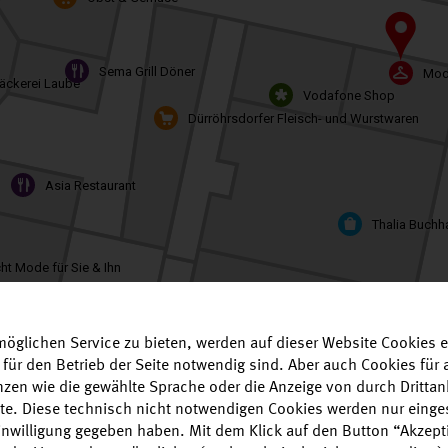
Sema Grill Döner
Mod
äckerei Laube
Vodafone Shop
Dürröhrsdorfer Fleisch- und Wurstwaren
Asia Restaurant
Thalia Buchh
cht Mode für Sie & Ihn
Hörhaus Kaulfuß
Blumengeschwister
öglichen Service zu bieten, werden auf dieser Website Cookies e
 für den Betrieb der Seite notwendig sind. Aber auch Cookies fü
enzen wie die gewählte Sprache oder die Anzeige von durch Drittan
alte. Diese technisch nicht notwendigen Cookies werden nur einge
Einwilligung gegeben haben. Mit dem Klick auf den Button “Akzepti