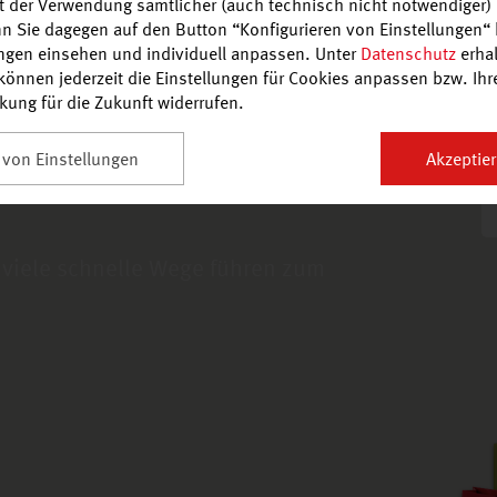
it der Verwendung sämtlicher (auch technisch nicht notwendiger)
n Sie dagegen auf den Button “Konfigurieren von Einstellungen“ 
ungen einsehen und individuell anpassen. Unter
Datenschutz
erhal
önnen jederzeit die Einstellungen für Cookies anpassen bzw. Ihre 
Markthof Gut Peste
rkung für die Zukunft widerrufen.
en, bequem zu
 von Einstellungen
Akzeptier
 viele schnelle Wege führen zum