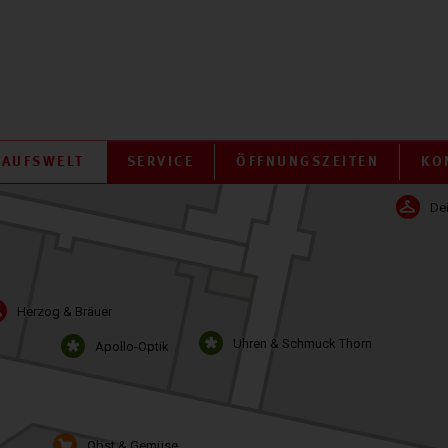
KAUFSWELT
SERVICE
ÖFFNUNGSZEITEN
KO
De
Herzog & Bräuer
Uhren & Schmuck Thorn
Apollo-Optik
Obst & Gemüse